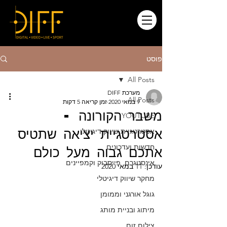
פוסט
All Posts
מערכת DIFF
All Posts
9 במאי 2020
זמן קריאה 5 דקות
משבר הקורונה -
YOUTUBE
אסטרטגיית יציאה שתטיס
אסטרטגיית שיווק דיגיטלי
חדשות ועדכונים
אתכם גבוה מעל כולם
אינסטגרם, פייסבוק וקמפיינים
עודכן:
11 במאי 2020
מחקר שיווק דיגיטלי
גוגל אורגני וממומן
מיתוג ובניית מותג
צילום זום