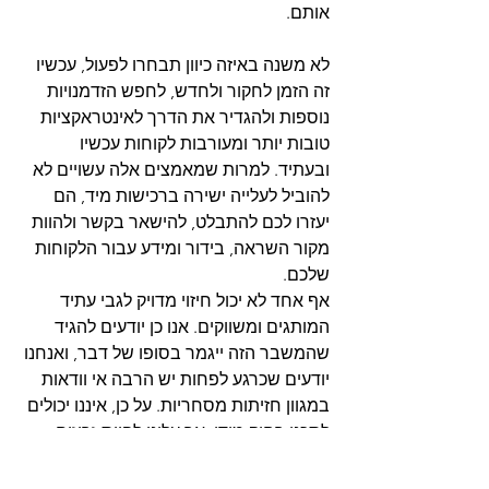
אותם. 
לא משנה באיזה כיוון תבחרו לפעול, עכשיו 
זה הזמן לחקור ולחדש, לחפש הזדמנויות 
נוספות ולהגדיר את הדרך לאינטראקציות 
טובות יותר ומעורבות לקוחות עכשיו 
ובעתיד. למרות שמאמצים אלה עשויים לא 
להוביל לעלייה ישירה ברכישות מיד, הם 
יעזרו לכם להתבלט, להישאר בקשר ולהוות 
מקור השראה, בידור ומידע עבור הלקוחות 
שלכם.
אף אחד לא יכול חיזוי מדויק לגבי עתיד 
המותגים ומשווקים. אנו כן יודעים להגיד 
שהמשבר הזה ייגמר בסופו של דבר, ואנחנו 
יודעים שכרגע לפחות יש הרבה אי וודאות 
במגוון חזיתות מסחריות. על כן, איננו יכולים 
לתכנן רחוק מידי, אך עלינו להיות זריזים, 
להגיב במהירות וברגישות. אם אתם 
פועלים כך כבר היום, המצב שלכם מצוין, 