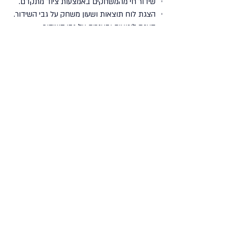
שידור חי מהמשחקים באמצעות ציוד מתקדם.
הצגת לוח תוצאות ושעון משחק על גבי השידור.
הצגת לוגואים ובאנרים על גבי השידור.
לפרטים ויצירת קשר