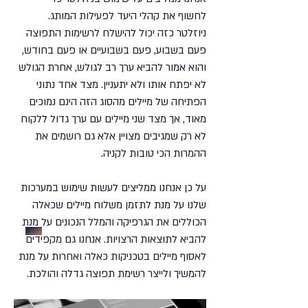
לחשוף את קהלי היעד לפעילות המותג.
ניוזלטר כזה יכול להישלח לרשימות התפוצה
פעם בשבוע, פעם בשבועיים או פעם בחודש,
והוא אמור להביא ערך רב לגולש, אחרת הגולש
לא יפתח אותו ולא יתעניין. מצד אחד נתוני
הפתיחה של מיילים מהסוג הזה הינם נמוכים
מאוד, אך מצד שני מיילים עם ערך גדול ללקוח
לא רק שמגיבים מצויין אלא גם רושמים את
ההמרות הכי טובות לקניה.
על כן אנחנו ממליצים לעשות שימוש במערכות
שיווק דיגיטלי לפרויקט נדל"ן
שלנו על מנת לתזמן משלוח מיילים שכאלה
הכוללים את הגרפיקה והמלל הנכונים על מנת
שיווק דיגיטלי לפוליטיקאים ומפלגות
להביא לתוצאות הרצויות. אנחנו גם מקפידים
לאסוף מיילים בטכניקות כאלה ואחרות על מנת
להמשיך ולייצר רשימת תפוצה גדלה והולכת.
שיווק דיגיטלי לעסקים קטנים ובינונים