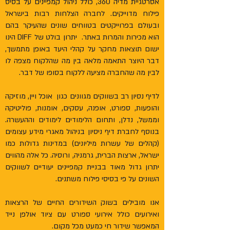
אסרטגיית מדיה 360, כולל ניהול קמפיינים על בסיס
פילוח מדוייקים. לחברה הצלחות רבות בישראל
ובעולם בפרוייקטים בטווחים שונים שהעיקר בהם
הוא מכירות והמרות באתר. יתרון בולט של DIFF הינו
ישום תוצאות מחקר על קהלי היעד באופן מתמשך,
דבר היוצר התאמה מלאה בין מה שהלקוח מצפה לו
לבין מה שהחברה מציעה ללקוח בסופו של דבר.
לדיף נסיון רב בשווקים מגוונים כגון אוכל ויין, מוזיקה
והופעות, ספורט, אופנה, עסקים, אומנות, פוליטיקה
וממשל, נדלן, ותחום הלימודים לימודים וההעשרה.
בנוסף לחברת דיף ניסיון בניהול מאגרי מידע עצומים
(קהלים של עשרות מיליונים) במדינות גדולות כמו
ישראל, ארצות הברית, גרמניה, ורוסיה. כל אלה מהווים
יתרון גדול מאוד בבניית קמפיינים יעודיים לשווקים
השונים על פי בסיסי פילוח משתנים.
אנו מובילים בשוק השידורים החיים של הרצאות
ואירועים כולל אירועי ספורט עם ציוד אולפן נייד
המאפשר שידור חי כמעט מכל מקום.