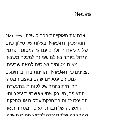
NetJets
NetJets  יצרה את האוקיינוס ​​הכחול שלה 
בעלות של סילון וכיום, NetJets הוא עסק 
של מיליארדי דולרים עם צי המטוס הפרטי 
הגדול ביותר בעולם שמונה למעלה משבע 
מאות מטוסים שטסים למאה שבעים 
מדינות ברחבי העולם.  NetJets מציינים כי 
לנוסעים עסקיים שהם בעצם המסה 
הרווחית ביותר של לקוחות בתעשיית 
התעופה, היו רק שתי אפשרויות עיקריות: 
הם יכלו לטוס במחלקת עסקים או מחלקה 
ראשונה של חברת תעופה מסחרית או 
שהחברה שלהם יכלה לרכוש מטוס משלה 
לשרת את צרכי הנסיעות של שאר העובדים 
הבכירים.