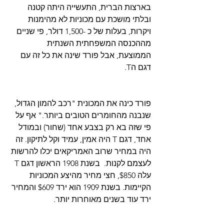
בארצות הברית, התעשייה היתה קטנה 
ובלתי מושכת עם מכוניות לא מהימנות 
ויקרות, בעלות של כ -1,500 דולר, פי שניים 
מההכנסה המשפחתית השנתית 
הממוצעת, אבל פורד שינה את כל זה עם 
דגם הT.
פורד כינה את המכונית "רכב להמון הגדול, 
שנבנה מהחומרים הטובים ביותר." אף על 
פי שזה בא רק בצבע אחד (שחור) ובמודל 
אחד, דגם T היה אמין, עמיד וקל לתיקון. זה 
היה במחיר שרוב האמריקאים יכלו להרשות 
לעצמם לקנות.  בשנת 1908 הראשון דגם T 
עלה $850, חצי מחיר מהיצע המכוניות 
הקיימות. בשנת 1909 הוא ירד $609 והמחיר 
ירד עוד בשנים מאוחרות יותר.