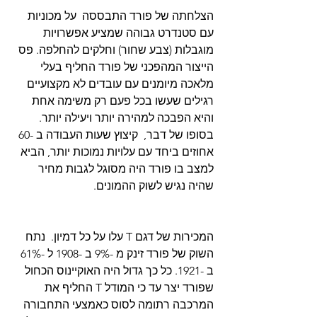
הצלחתה של פורד התבססה  על מכוניות 
עם סטנדרט גבוהה שמציע אפשרויות 
מוגבלות (צבע שחור) וחלקים להחלפה. פס 
הייצור המהפכני של פורד החליף בעלי 
מלאכה מיומנים עם עובדים לא מקצועיים 
רגילים שעשו בכל פעם רק משימה אחת 
והיא הפבכה למהירה יותר ויעילה יותר. 
בסופו של דבר,  קיצוץ שעות העבודה ב -60 
אחוזים ביחד עם עלויות נמוכות יותר, הביא 
למצב בו פורד היה מסוגל לגבות מחיר 
שהיה נגיש לשוק ההמונים.
המכירות של דגם T עלו על כל דמיון.  נתח 
השוק של פורד זינק מ -9% ב -1908 ל -61% 
ב -1921. כל כך גדול היה האוקיינוס ​​הכחול 
שפורד יצר עד כי המודל T החליף את 
המרכבה רתומה לסוס כאמצעי התחבורה 