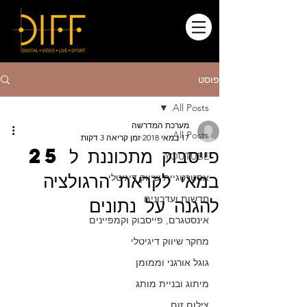
פוסט
All Posts
מערכת המדרשה
All Posts
17 במאי 2018
זמן קריאה 3 דקות
פייסבוק מתכוננת ל 25
YOUTUBE
במאי לקראת הרגולציה
אסטרטגיית שיווק דיגיטלי
חדשות ועדכונים
להגנה על נתונים
אינסטגרם, פייסבוק וקמפיינים
מחקר שיווק דיגיטלי
גוגל אורגני וממומן
מיתוג ובניית מותג
צילום זום