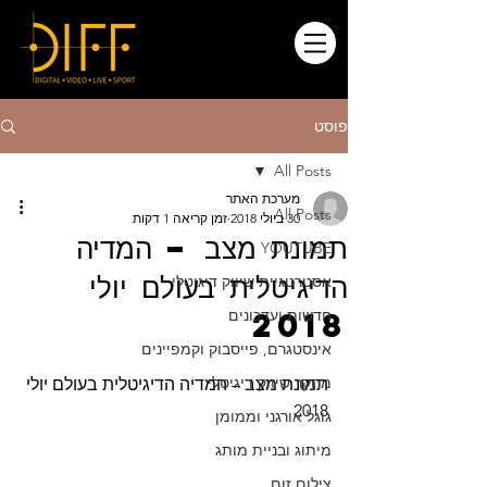
פוסט
All Posts
מערכת האתר
All Posts
30 ביולי 2018
זמן קריאה 1 דקות
תמונת מצב – המדיה
YOUTUBE
הדיגיטלית בעולם יולי
אסטרטגיית שיווק דיגיטלי
2018
חדשות ועדכונים
אינסטגרם, פייסבוק וקמפיינים
מחקר שיווק דיגיטלי
תמונת מצב – המדיה הדיגיטלית בעולם יולי 
2018
גוגל אורגני וממומן
מיתוג ובניית מותג
צילום זום