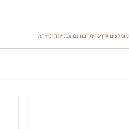
מומלצים
#דףנחיתהבחינם
#בנייתדףנחיתה