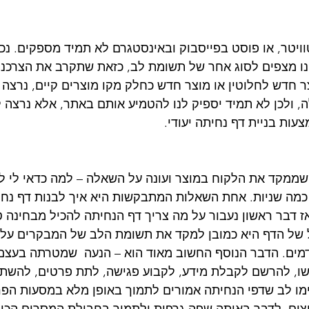
וויטר, או פוסט בפייסבוק ובאינסטגרם לא תמיד מספקים. נכו
ו מצפים לסוג אחר של תשומת לב, כזאת שתקרב את הצרכנים
 חדש לחלוטין או מוצר חדש כחלק מקו מוצרים קיים, נרצה 
, ולכן לא תמיד יספיק לנו להטמיע אותם באתר, אלא נרצה 
צעות בניית דף נחיתה יעודי.
שממקד את הלקוח במוצר ועונה על השאלה – למה כדאי לי לקנ
 כמה שניות. אחת השאלות המתבקשות היא איך לבנות דף נחי
ז דבר ראשון נעבור על מה צריך דף הנחיתה להכיל מבחינה ט
 של הדף היא כמובן למקד את תשומת הלב של המבקרים על ה
מים. הדבר הנוסף החשוב מאוד הוא – הנעה  שמטרתה בעצם 
ו, להרשם לקבלת מידע, לקבוע פגישה, לתת פרטים, להשתתף
מו לב שדפי הנחיתה אמורים לתמוך באופן מלא במסעות הפרס