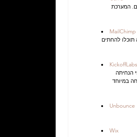
ם. המערכת 
MailChimp
תוכלו להחתים 
KickoffLab
י הנחיתה 
חה במיוחד 
Unbounce
Wix