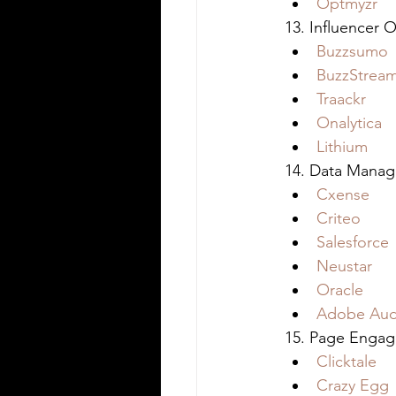
Optmyzr
13. Influencer
Buzzsumo
BuzzStrea
Traackr
Onalytica
Lithium
14. Data Manag
Cxense
Criteo
Salesforce
Neustar
Oracle
Adobe Aud
15. Page Engag
Clicktale
Crazy Egg