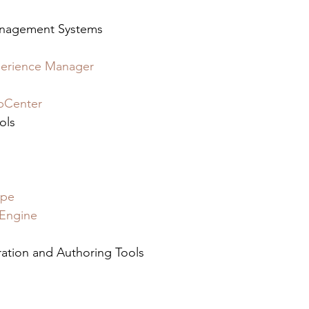
anagement Systems 
erience Manager
bCenter
ols 
ype
Engine
ation and Authoring Tools 