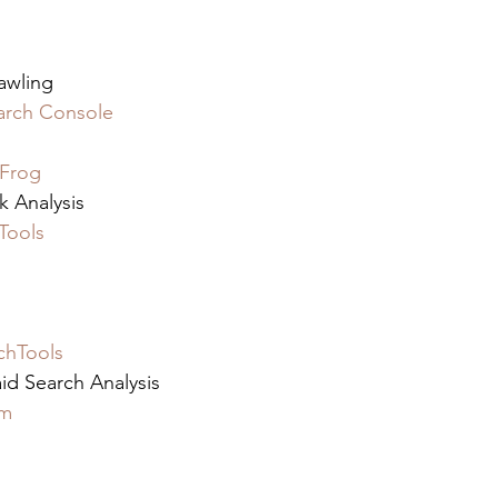
awling 
arch Console
 Frog
k Analysis 
Tools
chTools
d Search Analysis 
am