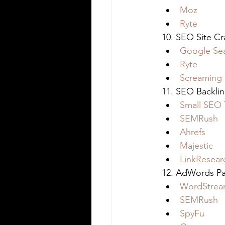
Moz
Ryte
10. SEO Site Cr
Google Se
Ryte
Screaming
11. SEO Backlin
Small SEO 
SEMRush
Ahrefs
Majestic
LinkResear
12. AdWords Pai
WordStre
SEMRush
SpyFu