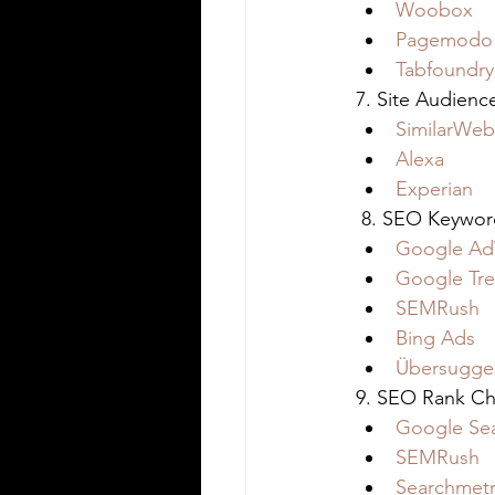
Woobox
Pagemodo
Tabfoundry
7. Site Audien
SimilarWeb
Alexa
Experian
 8. SEO Keywor
Google Ad
Google Tr
SEMRush
Bing Ads
Übersugge
9. SEO Rank Ch
Google Se
SEMRush
Searchmetr