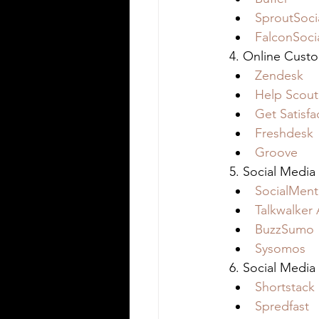
SproutSoci
FalconSoci
4. Online Custo
Zendesk
Help Scout
Get Satisfa
Freshdesk
Groove
5. Social Media 
SocialMent
Talkwalker 
BuzzSumo
Sysomos
6. Social Media
Shortstack
Spredfast