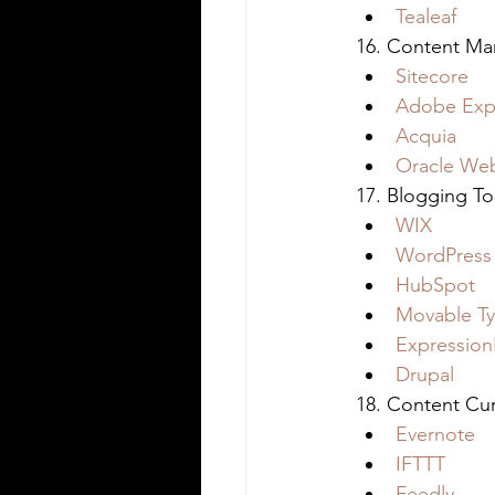
Tealeaf
16. Content M
Sitecore
Adobe Exp
Acquia
Oracle We
17. Blogging To
WIX
WordPress
HubSpot
Movable T
Expression
Drupal
18. Content Cur
Evernote
IFTTT
Feedly