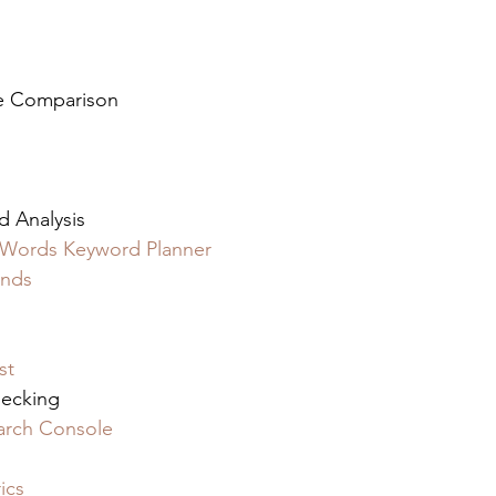
ce Comparison 
d Analysis 
Words Keyword Planner
ends
st
ecking 
arch Console
ics