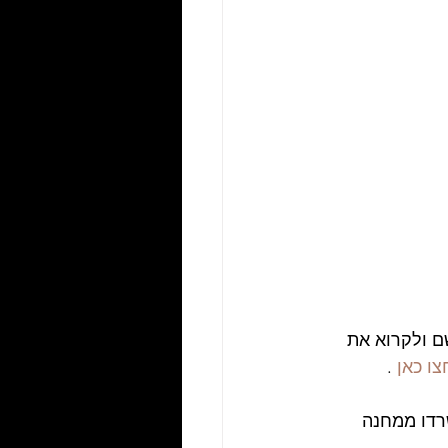
ם ולקרוא את 
צו כאן
 .
שרדו ממחנה 