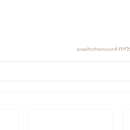
לירח
#israeltothemoon