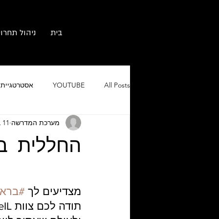
בית
ניהול תחרוי
All Posts
YOUTUBE
אסטרטגיית ש
מערכת המדרשה
11 באפר׳ 2019
גוגל אורגני וממומן
מיתוג ובניית 
החללית ב
מצדיעים לך 
#בראש