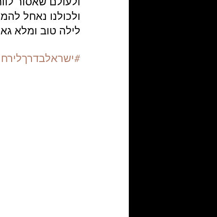
ולעולם שאסור לוות
ולכולנו נאחל להמ
לילה טוב ומלא גאו
#ישראלבדרךלירח