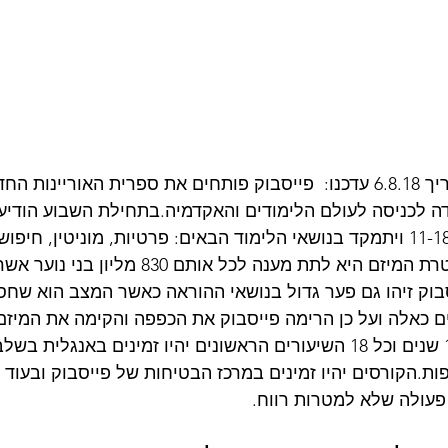
בפוסט שפרסמנו בתאריך 6.8.18 עדכנו:  פייסבוק פותחים את ספרית האוריי
ה לכניסה לעולם הלימודים והאקדמיה.בתחילת השבוע הודיעו
המיזם המיועד לגילאי 11-18 ויתמקד בנושאי הלימוד הבאים: פרטיות, מוניטין, ח
בטיחות, רווחה ועוד.מטרת המיזם היא לתת מענה לכל אות
בוק זיהו גם פער גדול בנושאי ההוראה כאשר המצב הוא שחס
 כאלה ועל כן הרימה פייסבוק את הכפפה והקימה את המיזם.
מבוססים מחקר של 10 שנים וכל 18 השיעורים הראשונים יהיו זמינים באנג
 שפות נוספות.הקורסים יהיו זמינים במרכז הבטיחות של פייסבוק ובעו
פעולה שלא למטרות רווח.