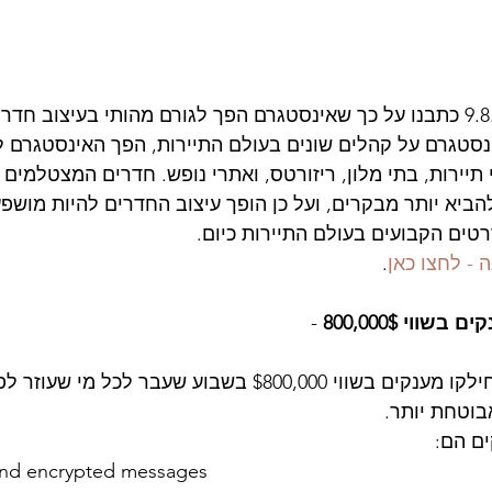
 בבלוג שפרסמנו ב 9.8.18 כתבנו על כך שאינסטגרם הפך לגורם מהותי בעיצוב 
סטגרם על קהלים שונים בעולם התיירות, הפך האינסטגרם ל
יירות, בתי מלון, ריזורטס, ואתרי נופש. חדרים המצטלמים ט
הביא יותר מבקרים, ועל כן הופך עיצוב החדרים להיות מושפע
ים הקבועים בעולם התיירות כיום. 
- לחצו כאן
. 
ווי 800,000$
 -
אז מסתבר שפייסבוק חילקו מענקים בשווי $800,000 בשבוע שעבר לכ
בוטחת יותר.
ם הם:
nd encrypted messages