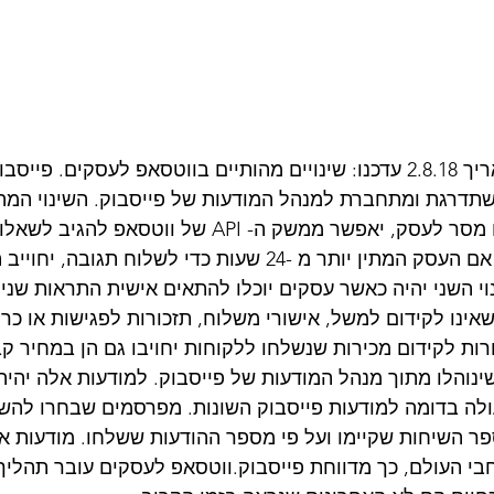
 בפוסט שפרסמנו בתאריך 2.8.18 עדכנו: שינויים מהותיים בווטסאפ לעסקים. פ
תדרגת ומתחברת למנהל המודעות של פייסבוק. השינוי המהו
יהיה כאשר לוקח שולח מסר לעסק, יאפשר ממשק ה- API של ווטס
בחינם בתוך 24 שעות. אם העסק המתין יותר מ -24 שעות כדי לשלוח תג
 השני יהיה כאשר עסקים יוכלו להתאים אישית התראות שנית
שאינו לקידום למשל, אישורי משלוח, תזכורות לפגישות או כרט
רות לקידום מכירות שנשלחו ללקוחות יחויבו גם הן במחיר קב
ינוהלו מתוך מנהל המודעות של פייסבוק. למודעות אלה יהיה
ולה בדומה למודעות פייסבוק השונות. מפרסמים שבחרו להש
ספר השיחות שקיימו ועל פי מספר ההודעות ששלחו. מודעות א
י העולם, כך מדווחת פייסבוק.ווטסאפ לעסקים עובר תהליך מ