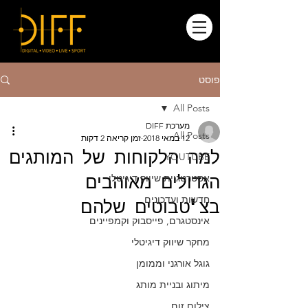
פוסט
All Posts
מערכת DIFF
All Posts
12 במאי 2018
זמן קריאה 2 דקות
למה הלקוחות של המותגים
YOUTUBE
הגדולים מאוהבים
אסטרטגיית שיווק דיגיטלי
חדשות ועדכונים
בצ'טבוטים שלהם
אינסטגרם, פייסבוק וקמפיינים
מחקר שיווק דיגיטלי
גוגל אורגני וממומן
מיתוג ובניית מותג
צילום זום