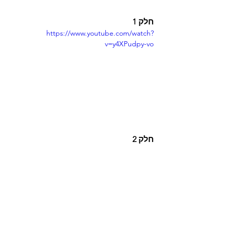
חלק 1
https://www.youtube.com/watch?
v=y4XPudpy-vo
חלק 2
https://www.youtube.com/watch?
v=E2KOqRceipM