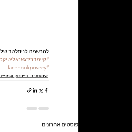
להרשמה לניוזלטר שלנו
#קיימברידגאנאליטיקס
#facebookprivecy
אינסטגרם, פייסבוק וקמפיינ
פוסטים אחרונים