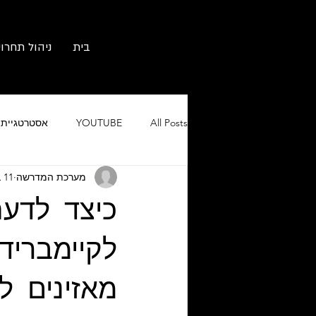
בית
ניהול תחרוי
All Posts
YOUTUBE
אסטרטגיית ש
מערכת המדרשה
11 באפר׳ 2018
גוגל אורגני וממומן
מיתוג ובניית 
כיצד לדע
לקיימבריד
מאזינים ל