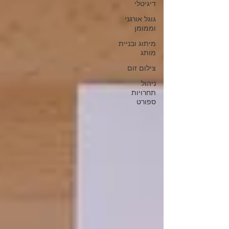
דיגיטלי
גוגל אורגני
וממומן
מיתוג ובניית
מותג
צילום זום
ניהול
תחרויות
ספורט