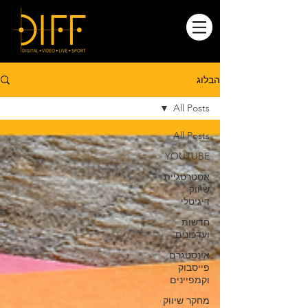
הבלוג
All Posts
All Posts
YOUTUBE
אסטרטגיית
שיווק
דיגיטלי
חדשות
ועדכונים
אינסטגרם,
פייסבוק
וקמפיינים
מחקר שיווק