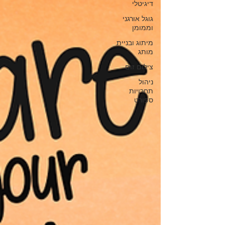
דיגיטלי
גוגל אורגני
וממומן
מיתוג ובניית
מותג
צילום זום
ניהול
תחרויות
ספורט